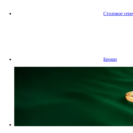
Столовое сере
Броши