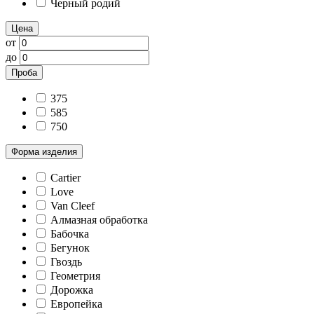
Черный родий
Цена
от
до
Проба
375
585
750
Форма изделия
Cartier
Love
Van Cleef
Алмазная обработка
Бабочка
Бегунок
Гвоздь
Геометрия
Дорожка
Европейка