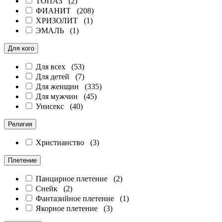
ТОПАЗ (
2
)
ФИАНИТ (
208
)
ХРИЗОЛИТ (
1
)
ЭМАЛЬ (
1
)
Для кого
Для всех (
53
)
Для детей (
7
)
Для женщин (
335
)
Для мужчин (
45
)
Унисекс (
40
)
Религия
Христианство (
3
)
Плетение
Панцирное плетение (
2
)
Снейк (
2
)
Фантазийное плетение (
1
)
Якорное плетение (
3
)