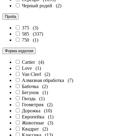
Черный родий (
2
)
Проба
375 (
3
)
585 (
337
)
750 (
1
)
Форма изделия
Cartier (
4
)
Love (
1
)
Van Cleef (
2
)
Алмазная обработка (
7
)
Бабочка (
2
)
Бегунок (
1
)
Гвоздь (
1
)
Геометрия (
2
)
Дорожка (
10
)
Европейка (
1
)
Животные (
3
)
Квадрат (
2
)
Классика (
13
)