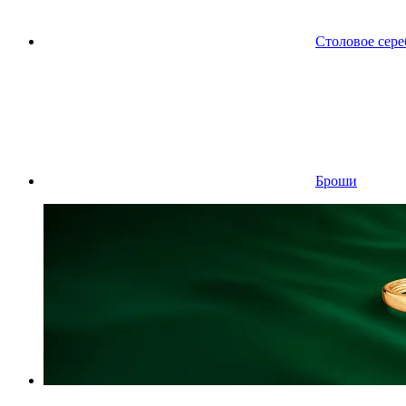
Столовое сере
Броши