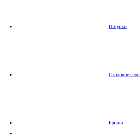
Шнурки
Столовое сере
Броши