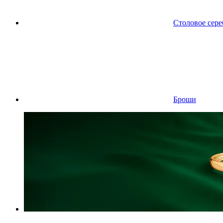
Столовое сере
Броши