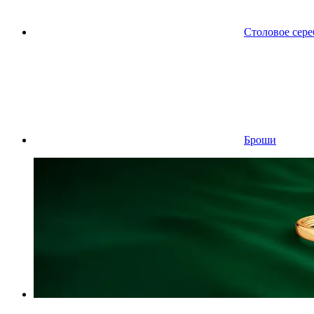
Столовое сере
Броши