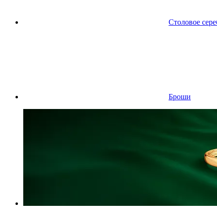
Столовое сере
Броши