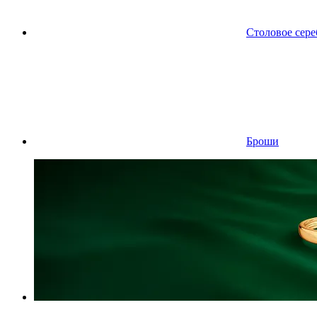
Столовое сере
Броши