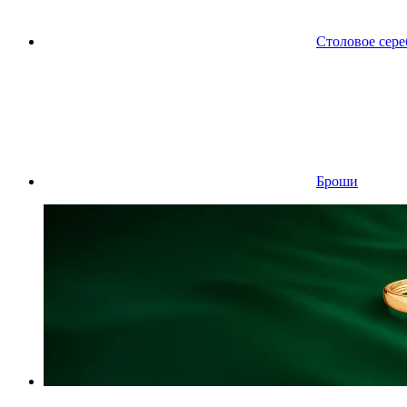
Столовое сере
Броши