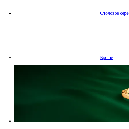
Столовое сере
Броши